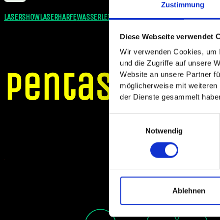
Zustimmung
LASERSHOW
LASERHARFE
WASSERLEINWAND
HYDROSCHILD
Diese Webseite verwendet 
Wir verwenden Cookies, um I
und die Zugriffe auf unsere 
pentasys
Website an unsere Partner fü
möglicherweise mit weiteren
der Dienste gesammelt habe
Einwilligungsauswahl
Notwendig
Ablehnen