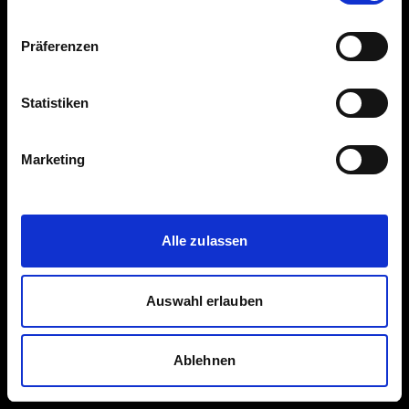
Präferenzen
Statistiken
Marketing
Impressum
Alle zulassen
Copyright ©
www.Lichtreflex.de
, 2026 —
Datenschutzerklärung
—
To the top ↑
Auswahl erlauben
Ablehnen