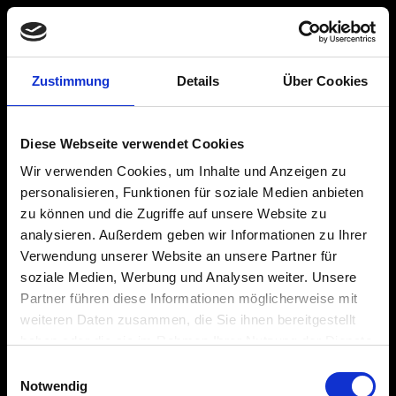
Skip to main navigation
Skip to main navigation
Skip to main content
Skip to footer
Zustimmung
Details
Über Cookies
www.Lichtreflex.de
Lichterzauber am Nachthimmel
Diese Webseite verwendet Cookies
Wir verwenden Cookies, um Inhalte und Anzeigen zu
personalisieren, Funktionen für soziale Medien anbieten
zu können und die Zugriffe auf unsere Website zu
LASERSHOW
LASERHARFE
WASSERLEINWAND
HYDROSCHILD
analysieren. Außerdem geben wir Informationen zu Ihrer
Verwendung unserer Website an unsere Partner für
soziale Medien, Werbung und Analysen weiter. Unsere
harp
Partner führen diese Informationen möglicherweise mit
weiteren Daten zusammen, die Sie ihnen bereitgestellt
haben oder die sie im Rahmen Ihrer Nutzung der Dienste
gesammelt haben.
Einwilligungsauswahl
Notwendig